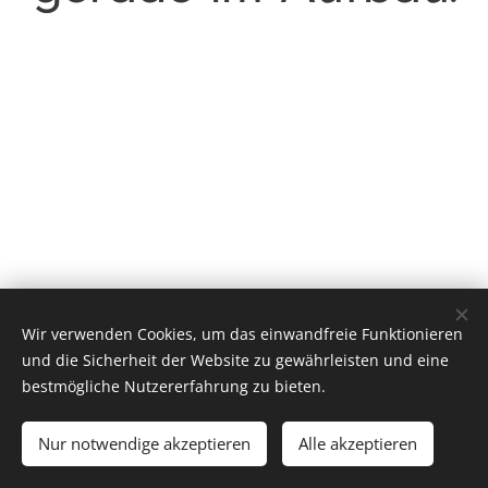
Wir verwenden Cookies, um das einwandfreie Funktionieren
und die Sicherheit der Website zu gewährleisten und eine
bestmögliche Nutzererfahrung zu bieten.
© 2025 Tinel Metallbau Technik GmbH
Nur notwendige akzeptieren
Alle akzeptieren
Unterstützt von
Webnode
Cookies